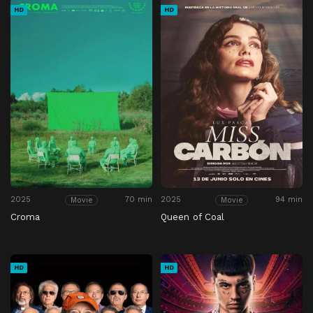
HD
HD
2025
70 min
2025
94 min
Movie
Movie
Croma
Queen of Coal
HD
HD