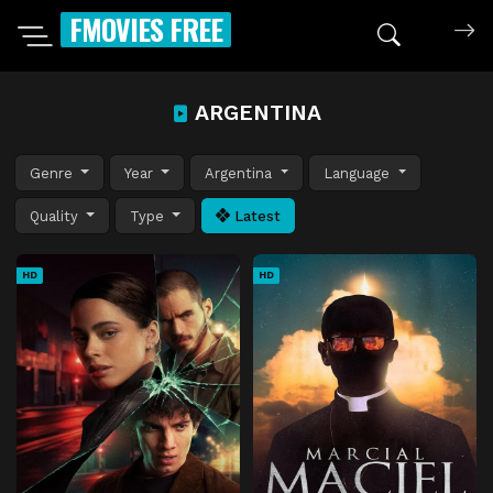
FMOVIES FREE
ARGENTINA
Genre
Year
Argentina
Language
Quality
Type
Latest
HD
HD