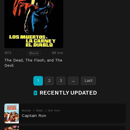
1973
88 min
Movie
The Dead, The Flesh, and The
Devil
1
2
3
→
Last
RECENTLY UPDATED
Movie
1992
100 min
Captain Ron