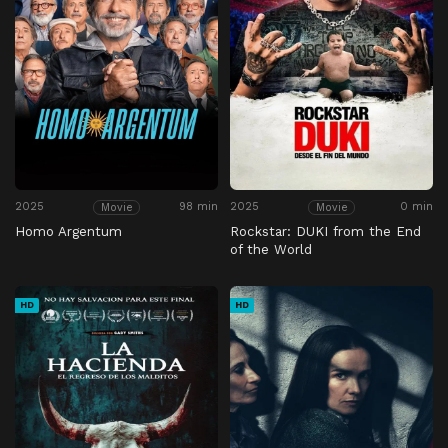
2025
98 min
2025
0 min
Movie
Movie
Homo Argentum
Rockstar: DUKI from the End
of the World
HD
HD