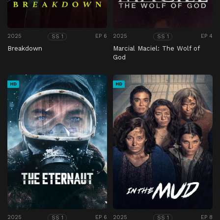
2025
EP 6
2025
EP 4
SS 1
SS 1
Breakdown
Marcial Maciel: The Wolf of
God
HD
HD
2025
EP 6
2025
EP 8
SS 1
SS 1