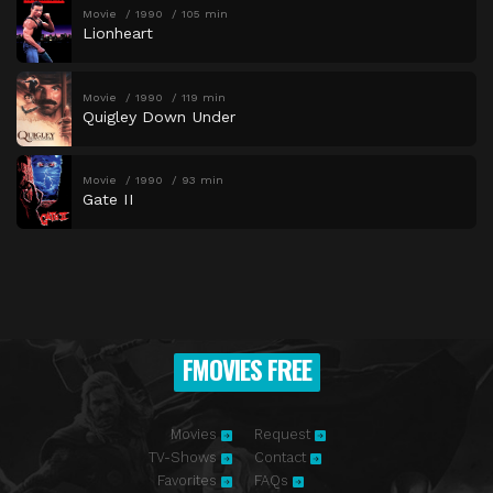
Movie
1990
105 min
Lionheart
Movie
1990
119 min
Quigley Down Under
Movie
1990
93 min
Gate II
FMOVIES FREE
Movies
Request
TV-Shows
Contact
Favorites
FAQs