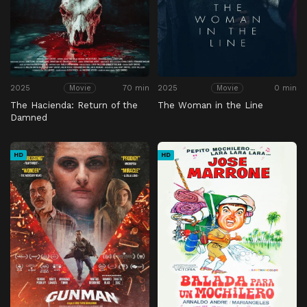
2025
70 min
2025
0 min
Movie
Movie
The Hacienda: Return of the
The Woman in the Line
Damned
HD
HD