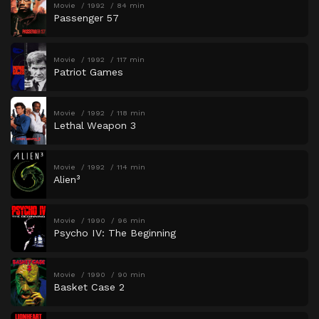
Movie
1992
84 min
Passenger 57
Movie
1992
117 min
Patriot Games
Movie
1992
118 min
Lethal Weapon 3
Movie
1992
114 min
Alien³
Movie
1990
96 min
Psycho IV: The Beginning
Movie
1990
90 min
Basket Case 2