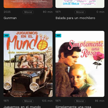
2025
80 min
1971
0 min
Movie
Movie
Gunman
Balada para un mochilero
HD
HD
1971
105 min
1971
86 min
Movie
Movie
Juguemos en el mundo
Simplemente una rosa