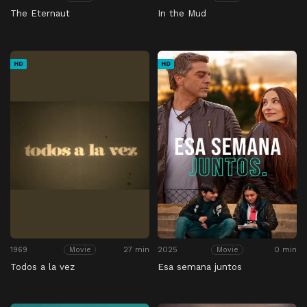
The Eternaut
In the Mud
HD
HD
1969
27 min
2025
0 min
Movie
Movie
Todos a la vez
Esa semana juntos