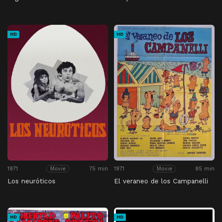
HD
HD
1971
75 min
1971
85 min
Movie
Movie
Los neuróticos
El veraneo de los Campanelli
HD
HD